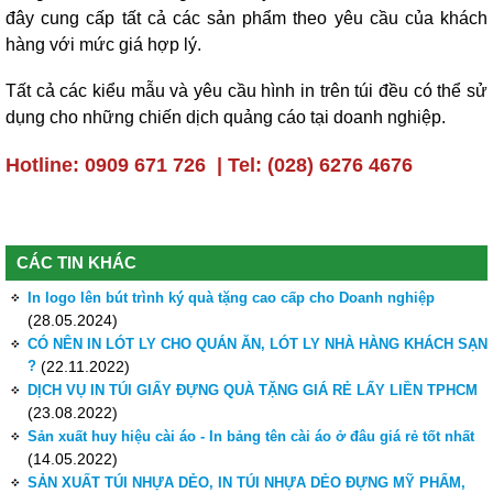
đây cung cấp tất cả các sản phẩm theo yêu cầu của khách
hàng với mức giá hợp lý.
Tất cả các kiểu mẫu và yêu cầu hình in trên túi đều có thể sử
dụng cho những chiến dịch quảng cáo tại doanh nghiệp.
Hotline: 0909 671 726 | Tel: (028) 6276 4676
CÁC TIN KHÁC
In logo lên bút trình ký quà tặng cao cấp cho Doanh nghiệp
(28.05.2024)
CÓ NÊN IN LÓT LY CHO QUÁN ĂN, LÓT LY NHÀ HÀNG KHÁCH SẠN
?
(22.11.2022)
DỊCH VỤ IN TÚI GIẤY ĐỰNG QUÀ TẶNG GIÁ RẺ LẤY LIỀN TPHCM
(23.08.2022)
Sản xuất huy hiệu cài áo - In bảng tên cài áo ở đâu giá rẻ tốt nhất
(14.05.2022)
SẢN XUẤT TÚI NHỰA DẺO, IN TÚI NHỰA DẺO ĐỰNG MỸ PHẨM,