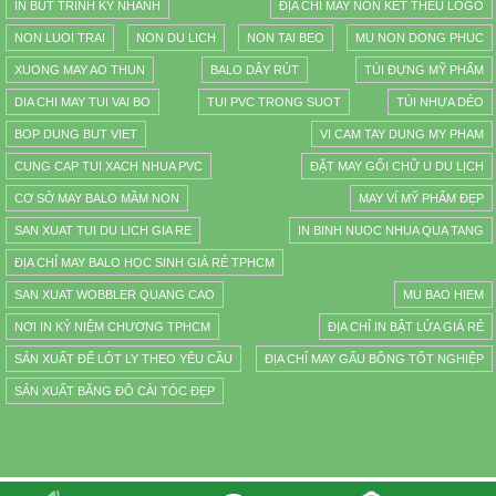
IN BÚT TRÌNH KÝ NHANH
ĐỊA CHỈ MAY NÓN KẾT THÊU LOGO
NON LUOI TRAI
NON DU LICH
NON TAI BEO
MU NON DONG PHUC
XUONG MAY AO THUN
BALO DÂY RÚT
TÚI ĐỰNG MỸ PHẨM
DIA CHI MAY TUI VAI BO
TUI PVC TRONG SUOT
TÚI NHỰA DẺO
BOP DUNG BUT VIET
VI CAM TAY DUNG MY PHAM
CUNG CAP TUI XACH NHUA PVC
ĐẶT MAY GỐI CHỮ U DU LỊCH
CƠ SỞ MAY BALO MẦM NON
MAY VÍ MỸ PHẨM ĐẸP
SAN XUAT TUI DU LICH GIA RE
IN BINH NUOC NHUA QUA TANG
ĐỊA CHỈ MAY BALO HỌC SINH GIÁ RẺ TPHCM
SAN XUAT WOBBLER QUANG CAO
MU BAO HIEM
NƠI IN KỶ NIỆM CHƯƠNG TPHCM
ĐỊA CHỈ IN BẬT LỬA GIÁ RẺ
SẢN XUẤT ĐẾ LÓT LY THEO YÊU CẦU
ĐỊA CHỈ MAY GẤU BÔNG TỐT NGHIỆP
SẢN XUẤT BĂNG ĐÔ CÀI TÓC ĐẸP