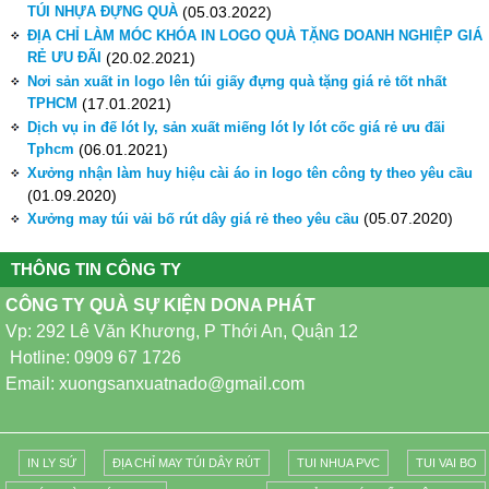
TÚI NHỰA ĐỰNG QUÀ
(05.03.2022)
ĐỊA CHỈ LÀM MÓC KHÓA IN LOGO QUÀ TẶNG DOANH NGHIỆP GIÁ
RẺ ƯU ĐÃI
(20.02.2021)
Nơi sản xuất in logo lên túi giấy đựng quà tặng giá rẻ tốt nhất
TPHCM
(17.01.2021)
Dịch vụ in đế lót ly, sản xuất miếng lót ly lót cốc giá rẻ ưu đãi
Tphcm
(06.01.2021)
Xưởng nhận làm huy hiệu cài áo in logo tên công ty theo yêu cầu
(01.09.2020)
(05.07.2020)
Xưởng may túi vải bố rút dây giá rẻ theo yêu cầu
THÔNG TIN CÔNG TY
CÔNG TY QUÀ SỰ KIỆN DONA PHÁT
Vp: 292 Lê Văn Khương, P Thới An, Quận 12
Hotline: 0909 67 1726
Email: xuongsanxuatnado@gmail.com
IN LY SỨ
ĐỊA CHỈ MAY TÚI DÂY RÚT
TUI NHUA PVC
TUI VAI BO