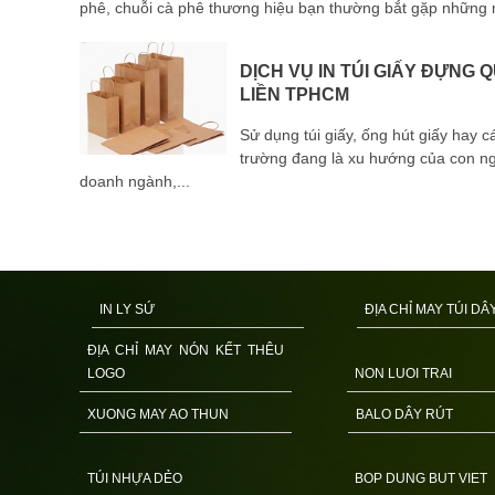
đến mỏi
phê, chuỗi cà phê thương hiệu bạn thường bắt gặp những m
DỊCH VỤ IN TÚI GIẤY ĐỰNG 
ay túi
LIỀN TPHCM
Sử dụng túi giấy, ống hút giấy hay cá
, túi vải
trường đang là xu hướng của con ngư
uộng
doanh ngành,...
IN LY SỨ
ĐỊA CHỈ MAY TÚI DÂ
ĐỊA CHỈ MAY NÓN KẾT THÊU
LOGO
NON LUOI TRAI
XUONG MAY AO THUN
BALO DÂY RÚT
TÚI NHỰA DẺO
BOP DUNG BUT VIET