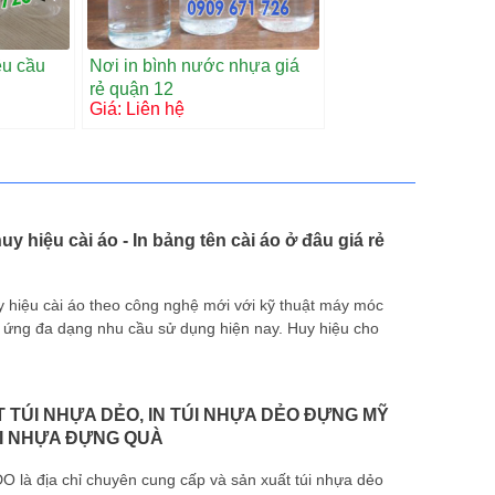
êu cầu
Nơi in bình nước nhựa giá
rẻ quận 12
Giá:
Liên hệ
uy hiệu cài áo - In bảng tên cài áo ở đâu giá rẻ
y hiệu cài áo theo công nghệ mới với kỹ thuật máy móc
p ứng đa dạng nhu cầu sử dụng hiện nay. Huy hiệu cho
Cá nhân đan
 TÚI NHỰA DẺO, IN TÚI NHỰA DẺO ĐỰNG MỸ
I NHỰA ĐỰNG QUÀ
O là địa chỉ chuyên cung cấp và sản xuất túi nhựa dẻo
lót cốc the