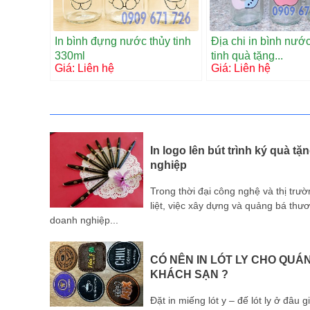
In bình đựng nước thủy tinh
Địa chi in bình nướ
330ml
tinh quà tặng...
Giá:
Liên hệ
Giá:
Liên hệ
y sứ
In logo lên bút trình ký quà t
nghiệp
ứ quảng
Trong thời đại công nghệ và thị trư
vật phẩm
liệt, việc xây dựng và quảng bá thươ
doanh nghiệp...
 yêu
CÓ NÊN IN LÓT LY CHO QUÁ
KHÁCH SẠN ?
uyển
Đặt in miếng lót y – đế lót ly ở đâu 