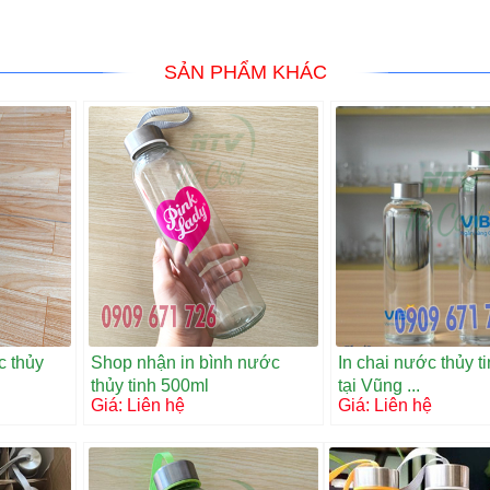
SẢN PHẨM KHÁC
c thủy
Shop nhận in bình nước
In chai nước thủy ti
thủy tinh 500ml
tại Vũng ...
Giá:
Liên hệ
Giá:
Liên hệ