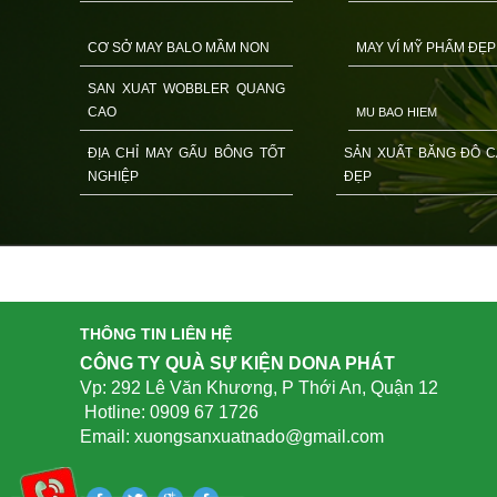
CƠ SỞ MAY BALO MẦM NON
MAY VÍ MỸ PHẨM ĐẸP
SAN XUAT WOBBLER QUANG
CAO
MU BAO HIEM
ĐỊA CHỈ MAY GẤU BÔNG TỐT
SẢN XUẤT BĂNG ĐÔ C
NGHIỆP
ĐẸP
THÔNG TIN LIÊN HỆ
CÔNG TY QUÀ SỰ KIỆN DONA PHÁT
Vp: 292 Lê Văn Khương, P Thới An, Quận 12
Hotline: 0909 67 1726
Email: xuongsanxuatnado@gmail.com