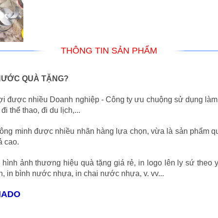
THÔNG TIN SẢN PHẨM
 NƯỚC QUÀ TẶNG?
 lợi được nhiều Doanh nghiệp - Công ty ưu chuộng sử dụng là
 thể thao, đi du lịch,...
hông minh được nhiều nhãn hàng lựa chọn, vừa là sản phẩm q
ả cao.
ình ảnh thương hiệu quà tặng giá rẻ, in logo lên ly sứ theo 
h, in bình nước nhựa, in chai nước nhựa, v. vv...
NADO