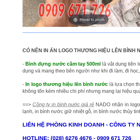
Hover to zoom
CÓ NÊN IN ẤN LOGO THƯƠNG HIỆU LÊN BÌNH
-
Bình đựng nước cầm tay 500ml
là vật dụng tiện
dụng và mang theo bên người như khi đi làm, đi học, đi
-
In logo thương hiệu lên bình nước
là lựa chọn t
không tốn kém nhiều chi phí nhưng mang lại hiệu qu
==>
Công ty in bình nước giá rẻ
NADO nhận in logo h
lạnh, in bình nước giữ nhiệt gỗ, in bình nước thủy tin
LIÊN HỆ PHÒNG KINH DOANH - CÔNG TY 
HOTLINE: (028) 6276 4676 - 0909 671 726