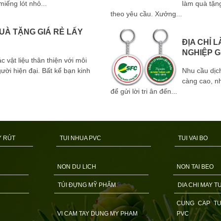
iếng lót nhỏ...
làm quà tặng
theo yêu cầu. Xưởng...
QUÀ TẶNG GIÁ RẺ LẤY
ĐỊA CHỈ 
NGHIỆP G
c vật liệu thân thiện với môi
ời hiện đại. Bất kể bạn kinh
Nhu cầu dịc
càng cao, n
để gửi lời tri ân đến...
Y RÚT
TUI NHUA PVC
TUI VAI BO
NON DU LICH
NON TAI BEO
TÚI ĐỰNG MỸ PHẨM
DIA CHI MAY TU
CUNG CAP TU
VI CAM TAY DUNG MY PHAM
PVC