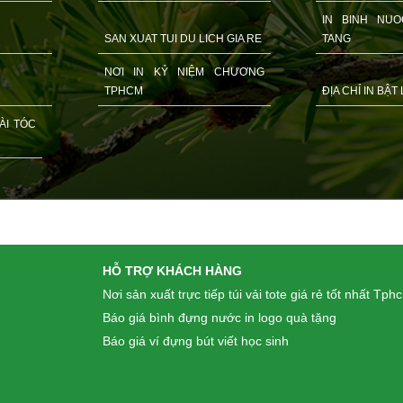
IN BINH NU
SAN XUAT TUI DU LICH GIA RE
TANG
NƠI IN KỶ NIỆM CHƯƠNG
TPHCM
ĐỊA CHỈ IN BẬT
ÀI TÓC
HỖ TRỢ KHÁCH HÀNG
Nơi sản xuất trực tiếp túi vải tote giá rẻ tốt nhất Tph
Báo giá bình đựng nước in logo quà tặng
Báo giá ví đựng bút viết học sinh