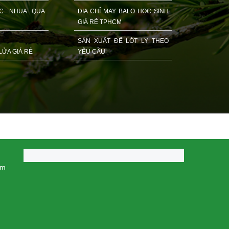
OC NHUA QUA
ĐỊA CHỈ MAY BALO HỌC SINH
GIÁ RẺ TPHCM
SẢN XUẤT ĐẾ LÓT LY THEO
 LỬA GIÁ RẺ
YÊU CẦU
cm