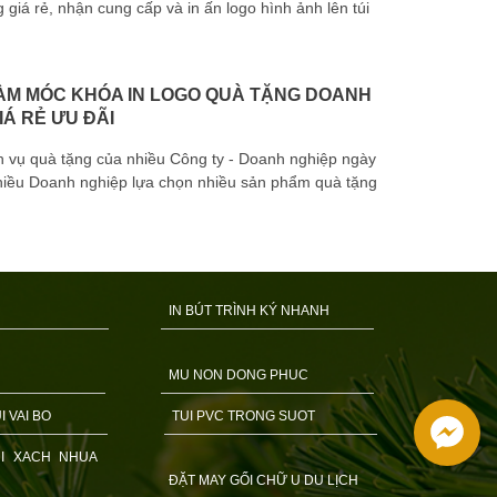
 giá rẻ, nhận cung cấp và in ấn logo hình ảnh lên túi
LÀM MÓC KHÓA IN LOGO QUÀ TẶNG DOANH
Huy hiệu cà
IÁ RẺ ƯU ĐÃI
của nhiều D
h vụ quà tặng của nhiều Công ty - Doanh nghiệp ngày
hiều Doanh nghiệp lựa chọn nhiều sản phẩm quà tặng
IN BÚT TRÌNH KÝ NHANH
MU NON DONG PHUC
I VAI BO
TUI PVC TRONG SUOT
I XACH NHUA
ĐẶT MAY GỐI CHỮ U DU LỊCH