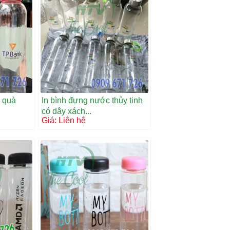
c quà
In bình đựng nước thủy tinh
có dây xách...
Giá:
Liên hệ