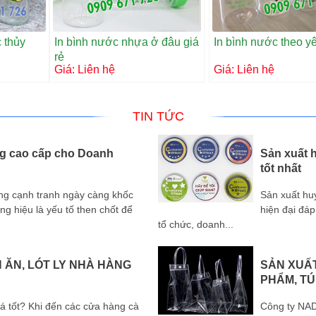
c thủy
In bình nước nhựa ở đâu giá
In bình nước theo y
rẻ
Giá:
Liên hệ
Giá:
Liên hệ
TIN TỨC
ặng cao cấp cho Doanh
Sản xuất h
tốt nhất
ờng cạnh tranh ngày càng khốc
Sản xuất hu
ng hiệu là yếu tố then chốt để
hiện đại đá
tổ chức, doanh...
N ĂN, LÓT LY NHÀ HÀNG
SẢN XUẤT
PHẨM, TÚ
giá tốt? Khi đến các cửa hàng cà
Công ty NAD