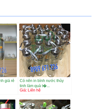
nh giá rẻ
Có nên in bình nước thủy
tinh làm quà t�...
Giá:
Liên hệ