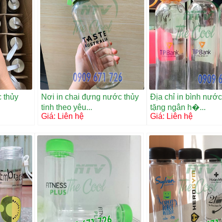
 thủy
Nơi in chai đựng nước thủy
Địa chỉ in bình nướ
tinh theo yêu...
tặng ngân h�...
Giá:
Liên hệ
Giá:
Liên hệ