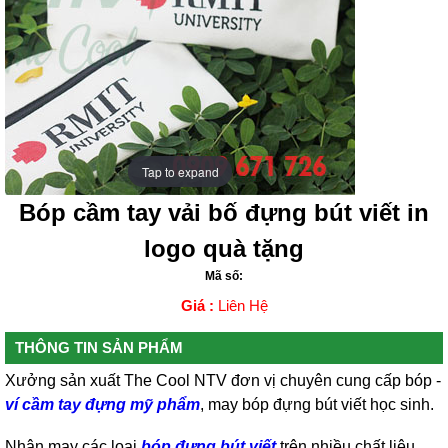
Tap to expand
Tap to expand
Bóp cầm tay vải bố đựng bút viết in
logo quà tặng
Mã số:
Giá :
Liên Hệ
THÔNG TIN SẢN PHẨM
Xưởng sản xuất The Cool NTV đơn vị chuyên cung cấp bóp -
ví cầm tay đựng mỹ phẩm
, may bóp đựng bút viết học sinh.
Nhận may các loại
bóp đựng bút viết
trên nhiều chất liệu