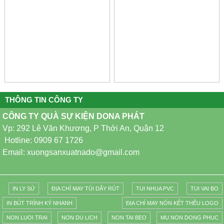
THÔNG TIN CÔNG TY
CÔNG TY QUÀ SỰ KIỆN DONA PHÁT
Vp: 292 Lê Văn Khương, P Thới An, Quận 12
Hotline: 0909 67 1726
Email: xuongsanxuatnado@gmail.com
IN LY SỨ
ĐỊA CHỈ MAY TÚI DÂY RÚT
TUI NHUA PVC
TUI VAI BO
IN BÚT TRÌNH KÝ NHANH
ĐỊA CHỈ MAY NÓN KẾT THÊU LOGO
NON LUOI TRAI
NON DU LICH
NON TAI BEO
MU NON DONG PHUC