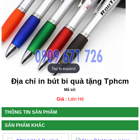
Tap to expand
Tap to expand
Địa chỉ in bút bi quà tặng Tphcm
Mã số:
Giá :
Liên Hệ
THÔNG TIN SẢN PHẨM
SẢN PHẨM KHÁC