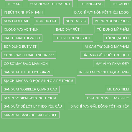
IN LY SỨ
ĐỊA CHỈ MAY TÚI DÂY RÚT
TUI NHUA PVC
TUI VAI BO
IN BÚT TRÌNH KÝ NHANH
ĐỊA CHỈ MAY NÓN KẾT THÊU LOGO
NON LUOI TRAI
NON DU LICH
NON TAI BEO
MU NON DONG PHUC
XUONG MAY AO THUN
BALO DÂY RÚT
TÚI ĐỰNG MỸ PHẨM
DIA CHI MAY TUI VAI BO
TUI PVC TRONG SUOT
TÚI NHỰA DẺO
BOP DUNG BUT VIET
VI CAM TAY DUNG MY PHAM
CUNG CAP TUI XACH NHUA PVC
ĐẶT MAY GỐI CHỮ U DU LỊCH
CƠ SỞ MAY BALO MẦM NON
MAY VÍ MỸ PHẨM ĐẸP
SAN XUAT TUI DU LICH GIA RE
IN BINH NUOC NHUA QUA TANG
ĐỊA CHỈ MAY BALO HỌC SINH GIÁ RẺ TPHCM
SAN XUAT WOBBLER QUANG CAO
MU BAO HIEM
NƠI IN KỶ NIỆM CHƯƠNG TPHCM
ĐỊA CHỈ IN BẬT LỬA GIÁ RẺ
SẢN XUẤT ĐẾ LÓT LY THEO YÊU CẦU
ĐỊA CHỈ MAY GẤU BÔNG TỐT NGHIỆP
SẢN XUẤT BĂNG ĐÔ CÀI TÓC ĐẸP