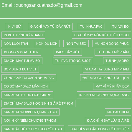
Email: xuongsanxuatnado@gmail.com
IN LY SỨ
ĐỊA CHỈ MAY TÚI DÂY RÚT
TUI NHUA PVC
TUI VAI BO
IN BÚT TRÌNH KÝ NHANH
ĐỊA CHỈ MAY NÓN KẾT THÊU LOGO
NON LUOI TRAI
NON DU LICH
NON TAI BEO
MU NON DONG PHUC
XUONG MAY AO THUN
BALO DÂY RÚT
TÚI ĐỰNG MỸ PHẨM
DIA CHI MAY TUI VAI BO
TUI PVC TRONG SUOT
TÚI NHỰA DẺO
BOP DUNG BUT VIET
VI CAM TAY DUNG MY PHAM
CUNG CAP TUI XACH NHUA PVC
ĐẶT MAY GỐI CHỮ U DU LỊCH
CƠ SỞ MAY BALO MẦM NON
MAY VÍ MỸ PHẨM ĐẸP
SAN XUAT TUI DU LICH GIA RE
IN BINH NUOC NHUA QUA TANG
ĐỊA CHỈ MAY BALO HỌC SINH GIÁ RẺ TPHCM
SAN XUAT WOBBLER QUANG CAO
MU BAO HIEM
NƠI IN KỶ NIỆM CHƯƠNG TPHCM
ĐỊA CHỈ IN BẬT LỬA GIÁ RẺ
SẢN XUẤT ĐẾ LÓT LY THEO YÊU CẦU
ĐỊA CHỈ MAY GẤU BÔNG TỐT NGHIỆP