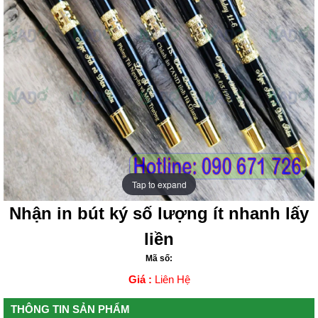
Tap to expand
Tap to expand
Nhận in bút ký số lượng ít nhanh lấy
liền
Mã số:
Giá :
Liên Hệ
THÔNG TIN SẢN PHẨM