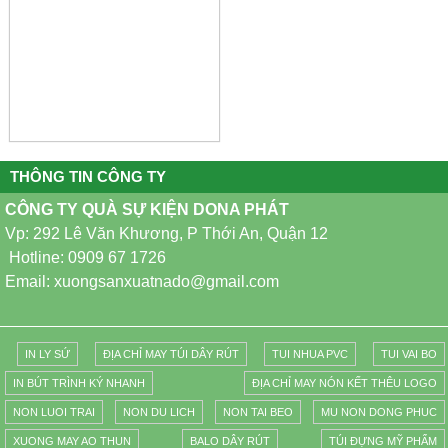
THÔNG TIN CÔNG TY
CÔNG TY QUÀ SỰ KIỆN DONA PHÁT
Vp: 292 Lê Văn Khương, P Thới An, Quận 12
Hotline: 0909 67 1726
Email: xuongsanxuatnado@gmail.com
IN LY SỨ
ĐỊA CHỈ MAY TÚI DÂY RÚT
TUI NHUA PVC
TUI VAI BO
IN BÚT TRÌNH KÝ NHANH
ĐỊA CHỈ MAY NÓN KẾT THÊU LOGO
NON LUOI TRAI
NON DU LICH
NON TAI BEO
MU NON DONG PHUC
XUONG MAY AO THUN
BALO DÂY RÚT
TÚI ĐỰNG MỸ PHẨM