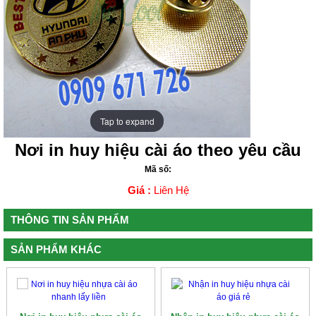
Tap to expand
Tap to expand
Nơi in huy hiệu cài áo theo yêu cầu
Mã số:
Giá :
Liên Hệ
THÔNG TIN SẢN PHẨM
SẢN PHẨM KHÁC