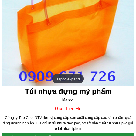
Tap to expand
Tap to expand
Túi nhựa đựng mỹ phẩm
Mã số:
Giá :
Liên Hệ
Công ty The Cool NTV đơn vị cung cấp sản xuất cung cấp các sản phẩm quà
tặng doanh nghiệp. Địa chỉ in túi nhựa dẻo pvc, cơ sở sản xuất túi nhựa pvc giá
rẻ tốt nhất Tphcm