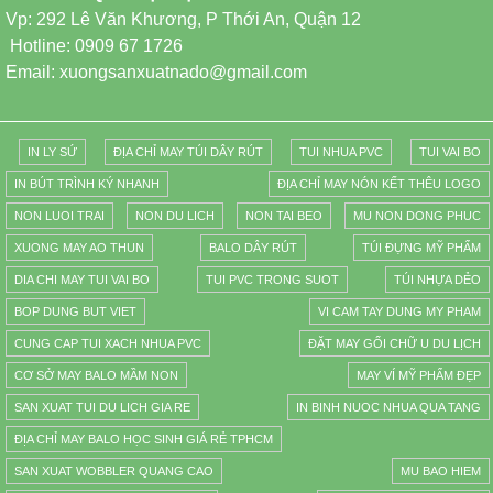
Vp: 292 Lê Văn Khương, P Thới An, Quận 12
Hotline: 0909 67 1726
Email: xuongsanxuatnado@gmail.com
IN LY SỨ
ĐỊA CHỈ MAY TÚI DÂY RÚT
TUI NHUA PVC
TUI VAI BO
IN BÚT TRÌNH KÝ NHANH
ĐỊA CHỈ MAY NÓN KẾT THÊU LOGO
NON LUOI TRAI
NON DU LICH
NON TAI BEO
MU NON DONG PHUC
XUONG MAY AO THUN
BALO DÂY RÚT
TÚI ĐỰNG MỸ PHẨM
DIA CHI MAY TUI VAI BO
TUI PVC TRONG SUOT
TÚI NHỰA DẺO
BOP DUNG BUT VIET
VI CAM TAY DUNG MY PHAM
CUNG CAP TUI XACH NHUA PVC
ĐẶT MAY GỐI CHỮ U DU LỊCH
CƠ SỞ MAY BALO MẦM NON
MAY VÍ MỸ PHẨM ĐẸP
SAN XUAT TUI DU LICH GIA RE
IN BINH NUOC NHUA QUA TANG
ĐỊA CHỈ MAY BALO HỌC SINH GIÁ RẺ TPHCM
SAN XUAT WOBBLER QUANG CAO
MU BAO HIEM