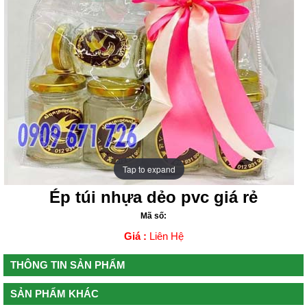
Tap to expand
Tap to expand
Ép túi nhựa dẻo pvc giá rẻ
Mã số:
Giá :
Liên Hệ
THÔNG TIN SẢN PHẨM
SẢN PHẨM KHÁC