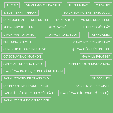
IN LY SỨ
ĐỊA CHỈ MAY TÚI DÂY RÚT
TUI NHUA PVC
TUI VAI BO
IN BÚT TRÌNH KÝ NHANH
ĐỊA CHỈ MAY NÓN KẾT THÊU LOGO
NON LUOI TRAI
NON DU LICH
NON TAI BEO
MU NON DONG PHUC
XUONG MAY AO THUN
BALO DÂY RÚT
TÚI ĐỰNG MỸ PHẨM
DIA CHI MAY TUI VAI BO
TUI PVC TRONG SUOT
TÚI NHỰA DẺO
BOP DUNG BUT VIET
VI CAM TAY DUNG MY PHAM
CUNG CAP TUI XACH NHUA PVC
ĐẶT MAY GỐI CHỮ U DU LỊCH
CƠ SỞ MAY BALO MẦM NON
MAY VÍ MỸ PHẨM ĐẸP
SAN XUAT TUI DU LICH GIA RE
IN BINH NUOC NHUA QUA TANG
ĐỊA CHỈ MAY BALO HỌC SINH GIÁ RẺ TPHCM
SAN XUAT WOBBLER QUANG CAO
MU BAO HIEM
NƠI IN KỶ NIỆM CHƯƠNG TPHCM
ĐỊA CHỈ IN BẬT LỬA GIÁ RẺ
SẢN XUẤT ĐẾ LÓT LY THEO YÊU CẦU
ĐỊA CHỈ MAY GẤU BÔNG TỐT NGHIỆP
SẢN XUẤT BĂNG ĐÔ CÀI TÓC ĐẸP