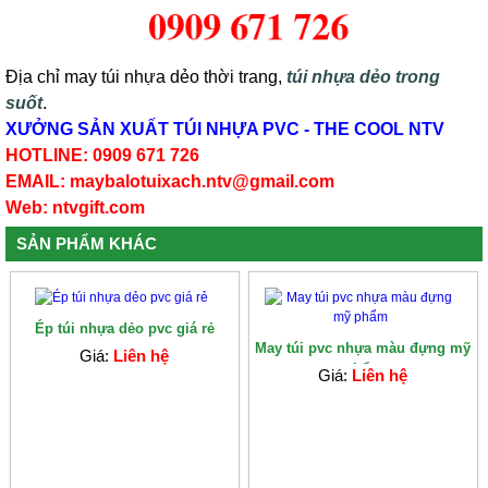
Địa chỉ may túi nhựa dẻo thời trang,
túi nhựa dẻo trong
suốt
.
XƯỞNG SẢN XUẤT TÚI NHỰA PVC - THE COOL NTV
HOTLINE: 0909 671 726
EMAIL: maybalotuixach.ntv@gmail.com
Web: ntvgift.com
SẢN PHẨM KHÁC
Ép túi nhựa dẻo pvc giá rẻ
May túi pvc nhựa màu đựng mỹ
Giá:
Liên hệ
phẩm
Giá:
Liên hệ