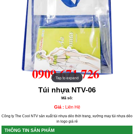
Tap to expand
Tap to expand
Túi nhựa NTV-06
Mã số:
Giá :
Liên Hệ
Công ty The Cool NTV sản xuất túi nhựa dẻo thời trang, xưởng may túi nhựa dẻo
in logo giá rẻ
THÔNG TIN SẢN PHẨM