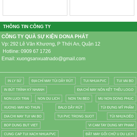
THÔNG TIN CÔNG TY
CÔNG TY QUÀ SỰ KIỆN DONA PHÁT
Vp: 292 Lê Văn Khương, P Thới An, Quận 12
Hotline: 0909 67 1726
Email: xuongsanxuatnado@gmail.com
IN LY SỨ
ĐỊA CHỈ MAY TÚI DÂY RÚT
TUI NHUA PVC
TUI VAI BO
IN BÚT TRÌNH KÝ NHANH
ĐỊA CHỈ MAY NÓN KẾT THÊU LOGO
NON LUOI TRAI
NON DU LICH
NON TAI BEO
MU NON DONG PHUC
XUONG MAY AO THUN
BALO DÂY RÚT
TÚI ĐỰNG MỸ PHẨM
DIA CHI MAY TUI VAI BO
TUI PVC TRONG SUOT
TÚI NHỰA DẺO
BOP DUNG BUT VIET
VI CAM TAY DUNG MY PHAM
CUNG CAP TUI XACH NHUA PVC
ĐẶT MAY GỐI CHỮ U DU LỊCH