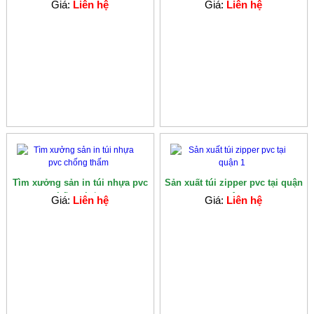
quà tặng
cáo
Giá:
Liên hệ
Giá:
Liên hệ
Tìm xưởng sản in túi nhựa pvc
Sản xuất túi zipper pvc tại quận
chống th�...
1
Giá:
Liên hệ
Giá:
Liên hệ