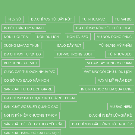
IN LY SỨ
ĐỊA CHỈ MAY TÚI DÂY RÚT
TUI NHUA PVC
TUI VAI BO
IN BÚT TRÌNH KÝ NHANH
ĐỊA CHỈ MAY NÓN KẾT THÊU LOGO
NON LUOI TRAI
NON DU LICH
NON TAI BEO
MU NON DONG PHUC
XUONG MAY AO THUN
BALO DÂY RÚT
TÚI ĐỰNG MỸ PHẨM
DIA CHI MAY TUI VAI BO
TUI PVC TRONG SUOT
TÚI NHỰA DẺO
BOP DUNG BUT VIET
VI CAM TAY DUNG MY PHAM
CUNG CAP TUI XACH NHUA PVC
ĐẶT MAY GỐI CHỮ U DU LỊCH
CƠ SỞ MAY BALO MẦM NON
MAY VÍ MỸ PHẨM ĐẸP
SAN XUAT TUI DU LICH GIA RE
IN BINH NUOC NHUA QUA TANG
ĐỊA CHỈ MAY BALO HỌC SINH GIÁ RẺ TPHCM
SAN XUAT WOBBLER QUANG CAO
MU BAO HIEM
NƠI IN KỶ NIỆM CHƯƠNG TPHCM
ĐỊA CHỈ IN BẬT LỬA GIÁ RẺ
SẢN XUẤT ĐẾ LÓT LY THEO YÊU CẦU
ĐỊA CHỈ MAY GẤU BÔNG TỐT NGHIỆP
SẢN XUẤT BĂNG ĐÔ CÀI TÓC ĐẸP