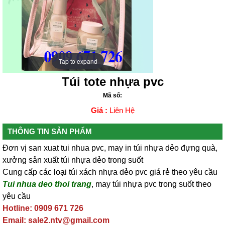
Tap to expand
Tap to expand
Túi tote nhựa pvc
Mã số:
Giá :
Liên Hệ
THÔNG TIN SẢN PHẨM
Đơn vị san xuat tui nhua pvc, may in túi nhựa dẻo đựng quà,
xưởng sản xuất túi nhựa dẻo trong suốt
Cung cấp các loại túi xách nhựa dẻo pvc giá rẻ theo yêu cầu
Tui nhua deo thoi trang
, may túi nhựa pvc trong suốt theo
yêu cầu
Hotline: 0909 671 726
Email: sale2.ntv@gmail.com