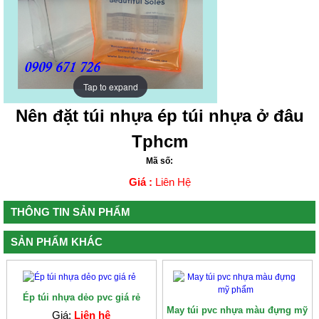
Tap to expand
Tap to expand
Nên đặt túi nhựa ép túi nhựa ở đâu
Tphcm
Mã số:
Giá :
Liên Hệ
THÔNG TIN SẢN PHẨM
SẢN PHẨM KHÁC
Ép túi nhựa dẻo pvc giá rẻ
May túi pvc nhựa màu đựng mỹ
Giá:
Liên hệ