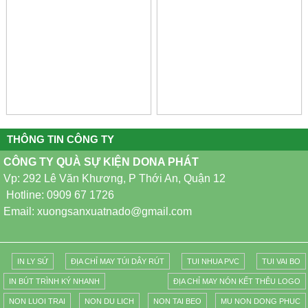
THÔNG TIN CÔNG TY
CÔNG TY QUÀ SỰ KIỆN DONA PHÁT
Vp: 292 Lê Văn Khương, P Thới An, Quận 12
Hotline: 0909 67 1726
Email: xuongsanxuatnado@gmail.com
IN LY SỨ
ĐỊA CHỈ MAY TÚI DÂY RÚT
TUI NHUA PVC
TUI VAI BO
IN BÚT TRÌNH KÝ NHANH
ĐỊA CHỈ MAY NÓN KẾT THÊU LOGO
NON LUOI TRAI
NON DU LICH
NON TAI BEO
MU NON DONG PHUC