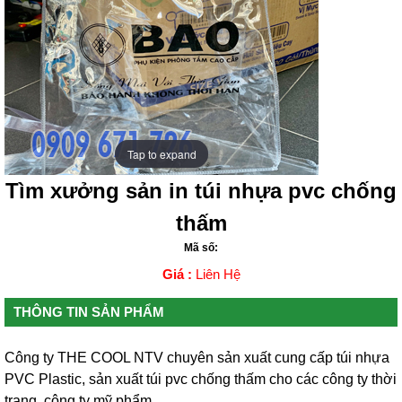
Tap to expand
Tap to expand
Tìm xưởng sản in túi nhựa pvc chống
thấm
Mã số:
Giá :
Liên Hệ
THÔNG TIN SẢN PHẨM
Công ty THE COOL NTV chuyên sản xuất cung cấp túi nhựa
PVC Plastic, sản xuất túi pvc chống thấm cho các công ty thời
trang, công ty mỹ phẩm.