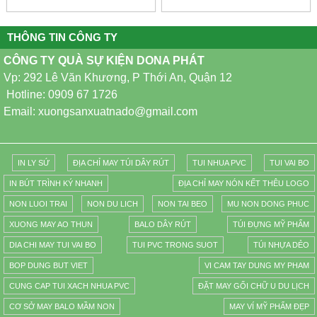
THÔNG TIN CÔNG TY
CÔNG TY QUÀ SỰ KIỆN DONA PHÁT
Vp: 292 Lê Văn Khương, P Thới An, Quận 12
Hotline: 0909 67 1726
Email: xuongsanxuatnado@gmail.com
IN LY SỨ
ĐỊA CHỈ MAY TÚI DÂY RÚT
TUI NHUA PVC
TUI VAI BO
IN BÚT TRÌNH KÝ NHANH
ĐỊA CHỈ MAY NÓN KẾT THÊU LOGO
NON LUOI TRAI
NON DU LICH
NON TAI BEO
MU NON DONG PHUC
XUONG MAY AO THUN
BALO DÂY RÚT
TÚI ĐỰNG MỸ PHẨM
DIA CHI MAY TUI VAI BO
TUI PVC TRONG SUOT
TÚI NHỰA DẺO
BOP DUNG BUT VIET
VI CAM TAY DUNG MY PHAM
CUNG CAP TUI XACH NHUA PVC
ĐẶT MAY GỐI CHỮ U DU LỊCH
CƠ SỞ MAY BALO MẦM NON
MAY VÍ MỸ PHẨM ĐẸP